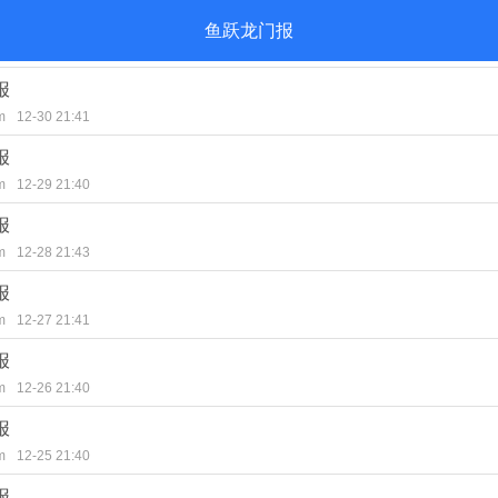
鱼跃龙门报
报
m
12-30 21:41
报
m
12-29 21:40
报
m
12-28 21:43
报
m
12-27 21:41
报
m
12-26 21:40
报
m
12-25 21:40
报