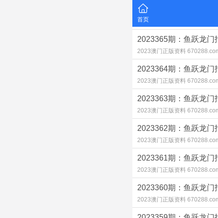
首页
2023365期：鱼跃龙门
2023澳门正版资料 670288.co
2023364期：鱼跃龙门
2023澳门正版资料 670288.co
2023363期：鱼跃龙门
2023澳门正版资料 670288.co
2023362期：鱼跃龙门
2023澳门正版资料 670288.co
2023361期：鱼跃龙门
2023澳门正版资料 670288.co
2023360期：鱼跃龙门
2023澳门正版资料 670288.co
2023359期：鱼跃龙门