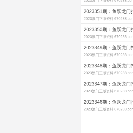
2023澳门正版资料 670288.co
2023351期：鱼跃龙门
2023澳门正版资料 670288.co
2023350期：鱼跃龙门
2023澳门正版资料 670288.co
2023349期：鱼跃龙门
2023澳门正版资料 670288.co
2023348期：鱼跃龙门
2023澳门正版资料 670288.co
2023347期：鱼跃龙门
2023澳门正版资料 670288.co
2023346期：鱼跃龙门
2023澳门正版资料 670288.co