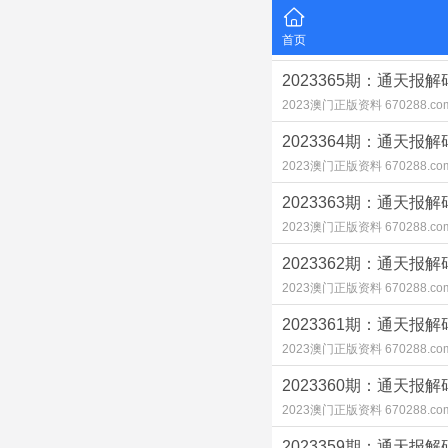
首页
2023365期：通天报解
2023澳门正版资料 670288.co
2023364期：通天报解
2023澳门正版资料 670288.co
2023363期：通天报解
2023澳门正版资料 670288.co
2023362期：通天报解
2023澳门正版资料 670288.co
2023361期：通天报解
2023澳门正版资料 670288.co
2023360期：通天报解
2023澳门正版资料 670288.co
2023359期：通天报解