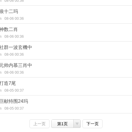
m
08-06 00:36
匹狼十二玛
m
08-06 00:36
葛神数二肖
m
08-06 00:36
泽社群一波玄機中
m
08-06 00:36
蓬元帅内慕三肖中
m
08-06 00:36
力打造7尾
m
08-05 00:37
力巨献特围24玛
m
08-05 00:37
上一页
第1页
下一页