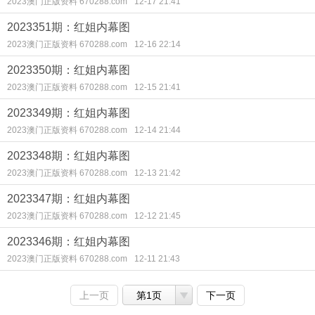
2023澳门正版资料 670288.com
12-17 21:41
2023351期：红姐内幕图
2023澳门正版资料 670288.com
12-16 22:14
2023350期：红姐内幕图
2023澳门正版资料 670288.com
12-15 21:41
2023349期：红姐内幕图
2023澳门正版资料 670288.com
12-14 21:44
2023348期：红姐内幕图
2023澳门正版资料 670288.com
12-13 21:42
2023347期：红姐内幕图
2023澳门正版资料 670288.com
12-12 21:45
2023346期：红姐内幕图
2023澳门正版资料 670288.com
12-11 21:43
上一页
第1页
下一页