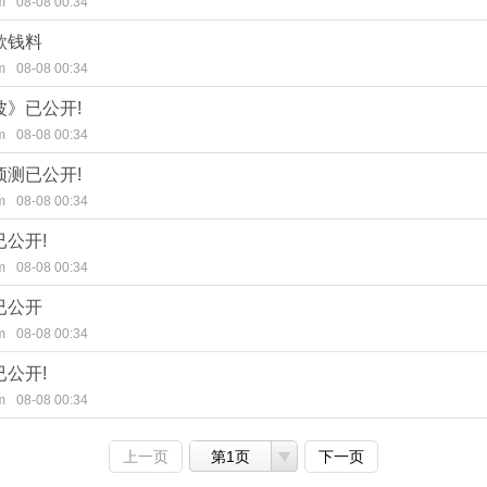
m
08-08 00:34
真欲钱料
m
08-08 00:34
半波》已公开!
m
08-08 00:34
后预测已公开!
m
08-08 00:34
已公开!
m
08-08 00:34
特已公开
m
08-08 00:34
已公开!
m
08-08 00:34
上一页
第1页
下一页