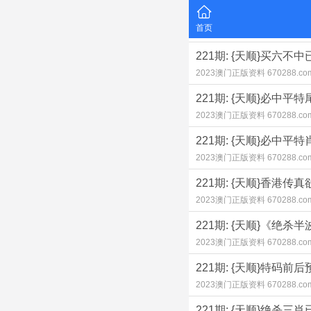
首页
221期: {天顺}买六不中
2023澳门正版资料 670288.co
221期: {天顺}必中平特
2023澳门正版资料 670288.co
221期: {天顺}必中平特
2023澳门正版资料 670288.co
221期: {天顺}香港传
2023澳门正版资料 670288.co
221期: {天顺}《绝杀
2023澳门正版资料 670288.co
221期: {天顺}特码前
2023澳门正版资料 670288.co
221期: {天顺}绝杀三肖