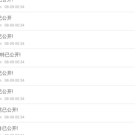
m
08-09 00:34
特已公开
m
08-09 00:34
已公开!
m
08-09 00:34
中特已公开!
m
08-09 00:34
已公开!
m
08-09 00:34
已公开!
m
08-08 00:34
尾已公开!
m
08-08 00:34
肖已公开!