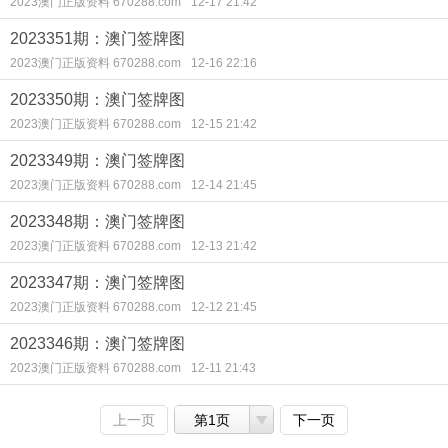
2023澳门正版资料 670288.com
12-17 21:42
2023351期：澳门签牌图
2023澳门正版资料 670288.com
12-16 22:16
2023350期：澳门签牌图
2023澳门正版资料 670288.com
12-15 21:42
2023349期：澳门签牌图
2023澳门正版资料 670288.com
12-14 21:45
2023348期：澳门签牌图
2023澳门正版资料 670288.com
12-13 21:42
2023347期：澳门签牌图
2023澳门正版资料 670288.com
12-12 21:45
2023346期：澳门签牌图
2023澳门正版资料 670288.com
12-11 21:43
上一页
第1页
下一页