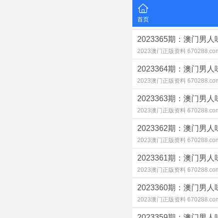
首页
2023365期：澳门男人
2023澳门正版资料 670288.co
2023364期：澳门男人
2023澳门正版资料 670288.co
2023363期：澳门男人
2023澳门正版资料 670288.co
2023362期：澳门男人
2023澳门正版资料 670288.co
2023361期：澳门男人
2023澳门正版资料 670288.co
2023360期：澳门男人
2023澳门正版资料 670288.co
2023359期：澳门男人