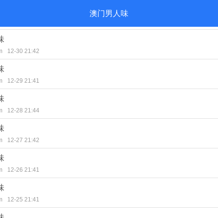
澳门男人味
味
m
12-30 21:42
味
m
12-29 21:41
味
m
12-28 21:44
味
m
12-27 21:42
味
m
12-26 21:41
味
m
12-25 21:41
味