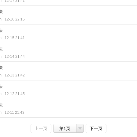
m
12-17 21:41
味
m
12-16 22:15
味
m
12-15 21:41
味
m
12-14 21:44
味
m
12-13 21:42
味
m
12-12 21:45
味
m
12-11 21:43
上一页
第1页
下一页