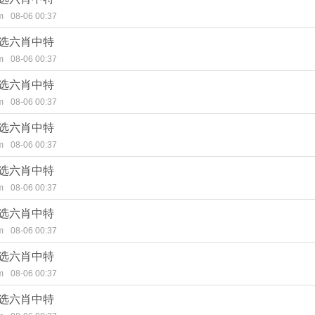
m
08-06 00:37
精选六肖中特
m
08-06 00:37
精选六肖中特
m
08-06 00:37
精选六肖中特
m
08-06 00:37
精选六肖中特
m
08-06 00:37
精选六肖中特
m
08-06 00:37
精选六肖中特
m
08-06 00:37
精选六肖中特