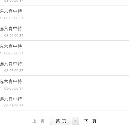
m
08-06 00:37
精选六肖中特
m
08-06 00:37
精选六肖中特
m
08-06 00:37
精选六肖中特
m
08-06 00:37
精选六肖中特
m
08-06 00:37
精选六肖中特
m
08-06 00:37
精选六肖中特
m
08-06 00:37
上一页
第1页
下一页