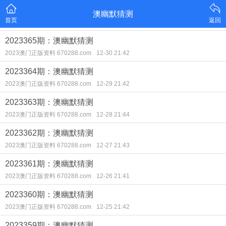
澳幽默猜测
首页
返回
2023365期：澳幽默猜测
2023澳门正版资料 670288.com
12-30 21:42
2023364期：澳幽默猜测
2023澳门正版资料 670288.com
12-29 21:42
2023363期：澳幽默猜测
2023澳门正版资料 670288.com
12-28 21:44
2023362期：澳幽默猜测
2023澳门正版资料 670288.com
12-27 21:43
2023361期：澳幽默猜测
2023澳门正版资料 670288.com
12-26 21:41
2023360期：澳幽默猜测
2023澳门正版资料 670288.com
12-25 21:42
2023359期：澳幽默猜测