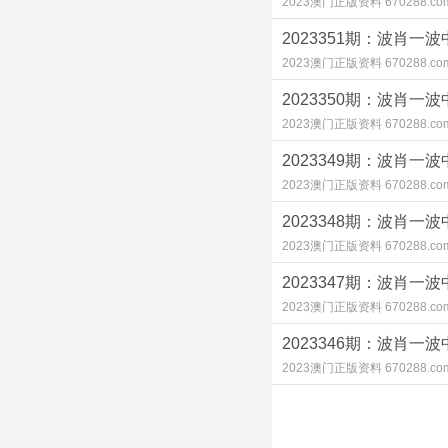
2023澳门正版资料 670288.co
2023351期：波肖一波
2023澳门正版资料 670288.co
2023350期：波肖一波
2023澳门正版资料 670288.co
2023349期：波肖一波
2023澳门正版资料 670288.co
2023348期：波肖一波
2023澳门正版资料 670288.co
2023347期：波肖一波
2023澳门正版资料 670288.co
2023346期：波肖一波
2023澳门正版资料 670288.co