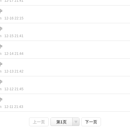
m
12-17 21:41
中
m
12-16 22:15
中
m
12-15 21:41
中
m
12-14 21:44
中
m
12-13 21:42
中
m
12-12 21:45
中
m
12-11 21:43
上一页
第1页
下一页