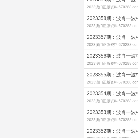
2023澳门正版资料 670288.co
2023358期：波肖一波
2023澳门正版资料 670288.co
2023357期：波肖一波
2023澳门正版资料 670288.co
2023356期：波肖一波
2023澳门正版资料 670288.co
2023355期：波肖一波
2023澳门正版资料 670288.co
2023354期：波肖一波
2023澳门正版资料 670288.co
2023353期：波肖一波
2023澳门正版资料 670288.co
2023352期：波肖一波