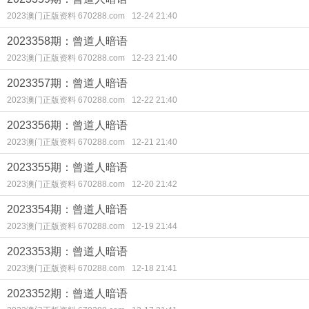
2023澳门正版资料 670288.com
12-24 21:40
2023358期：曾道人暗语
2023澳门正版资料 670288.com
12-23 21:40
2023357期：曾道人暗语
2023澳门正版资料 670288.com
12-22 21:40
2023356期：曾道人暗语
2023澳门正版资料 670288.com
12-21 21:40
2023355期：曾道人暗语
2023澳门正版资料 670288.com
12-20 21:42
2023354期：曾道人暗语
2023澳门正版资料 670288.com
12-19 21:44
2023353期：曾道人暗语
2023澳门正版资料 670288.com
12-18 21:41
2023352期：曾道人暗语