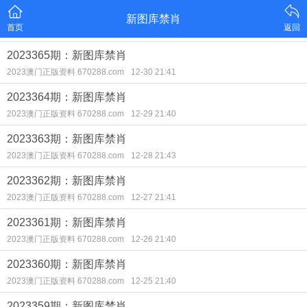
新图库禁肖
首页
返回
2023365期：新图库禁肖
2023澳门正版资料 670288.com
12-30 21:41
2023364期：新图库禁肖
2023澳门正版资料 670288.com
12-29 21:40
2023363期：新图库禁肖
2023澳门正版资料 670288.com
12-28 21:43
2023362期：新图库禁肖
2023澳门正版资料 670288.com
12-27 21:41
2023361期：新图库禁肖
2023澳门正版资料 670288.com
12-26 21:40
2023360期：新图库禁肖
2023澳门正版资料 670288.com
12-25 21:40
2023359期：新图库禁肖