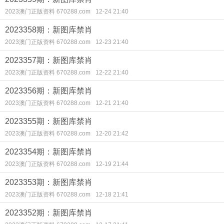
2023澳门正版资料 670288.com
12-24 21:40
2023358期：新图库禁肖
2023澳门正版资料 670288.com
12-23 21:40
2023357期：新图库禁肖
2023澳门正版资料 670288.com
12-22 21:40
2023356期：新图库禁肖
2023澳门正版资料 670288.com
12-21 21:40
2023355期：新图库禁肖
2023澳门正版资料 670288.com
12-20 21:42
2023354期：新图库禁肖
2023澳门正版资料 670288.com
12-19 21:44
2023353期：新图库禁肖
2023澳门正版资料 670288.com
12-18 21:41
2023352期：新图库禁肖