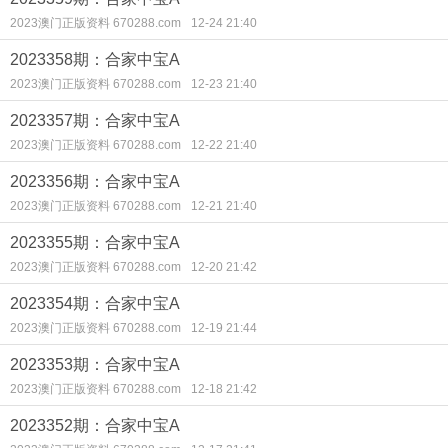
2023澳门正版资料 670288.com
12-24 21:40
2023358期：合家中宝A
2023澳门正版资料 670288.com
12-23 21:40
2023357期：合家中宝A
2023澳门正版资料 670288.com
12-22 21:40
2023356期：合家中宝A
2023澳门正版资料 670288.com
12-21 21:40
2023355期：合家中宝A
2023澳门正版资料 670288.com
12-20 21:42
2023354期：合家中宝A
2023澳门正版资料 670288.com
12-19 21:44
2023353期：合家中宝A
2023澳门正版资料 670288.com
12-18 21:42
2023352期：合家中宝A