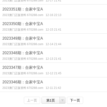
2023澳门正版资料 670288.com
12-17 21:41
2023351期：合家中宝A
2023澳门正版资料 670288.com
12-16 22:13
2023350期：合家中宝A
2023澳门正版资料 670288.com
12-15 21:41
2023349期：合家中宝A
2023澳门正版资料 670288.com
12-14 21:44
2023348期：合家中宝A
2023澳门正版资料 670288.com
12-13 21:41
2023347期：合家中宝A
2023澳门正版资料 670288.com
12-12 21:45
2023346期：合家中宝A
2023澳门正版资料 670288.com
12-11 21:42
上一页
第1页
下一页