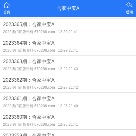
合家中宝A
首页
返回
2023365期：合家中宝A
2023澳门正版资料 670288.com
12-30 21:41
2023364期：合家中宝A
2023澳门正版资料 670288.com
12-29 21:41
2023363期：合家中宝A
2023澳门正版资料 670288.com
12-28 21:43
2023362期：合家中宝A
2023澳门正版资料 670288.com
12-27 21:42
2023361期：合家中宝A
2023澳门正版资料 670288.com
12-26 21:40
2023360期：合家中宝A
2023澳门正版资料 670288.com
12-25 21:41
2023359期：合家中宝A