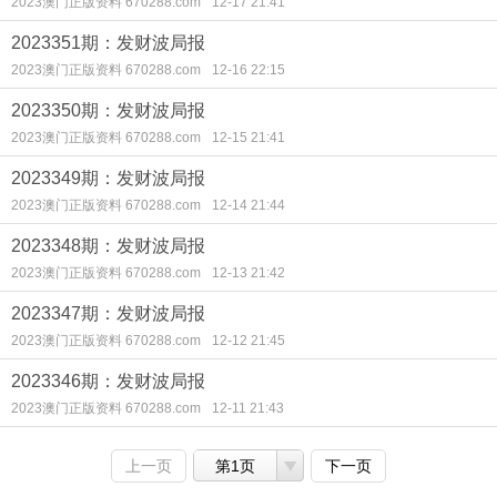
2023澳门正版资料 670288.com
12-17 21:41
2023351期：发财波局报
2023澳门正版资料 670288.com
12-16 22:15
2023350期：发财波局报
2023澳门正版资料 670288.com
12-15 21:41
2023349期：发财波局报
2023澳门正版资料 670288.com
12-14 21:44
2023348期：发财波局报
2023澳门正版资料 670288.com
12-13 21:42
2023347期：发财波局报
2023澳门正版资料 670288.com
12-12 21:45
2023346期：发财波局报
2023澳门正版资料 670288.com
12-11 21:43
上一页
第1页
下一页