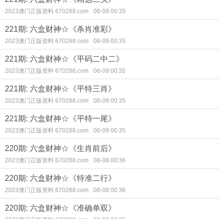
2023澳门正版资料 670288.com
08-09 00:35
221期: 六盒财神☆《杀肖准彩》
2023澳门正版资料 670288.com
08-09 00:35
221期: 六盒财神☆《平码二中二》
2023澳门正版资料 670288.com
08-09 00:35
221期: 六盒财神☆《平特三肖》
2023澳门正版资料 670288.com
08-09 00:35
221期: 六盒财神☆《平特一尾》
2023澳门正版资料 670288.com
08-09 00:35
220期: 六盒财神☆《生肖前后》
2023澳门正版资料 670288.com
08-08 00:36
220期: 六盒财神☆《特准二行》
2023澳门正版资料 670288.com
08-08 00:36
220期: 六盒财神☆《准确单双》