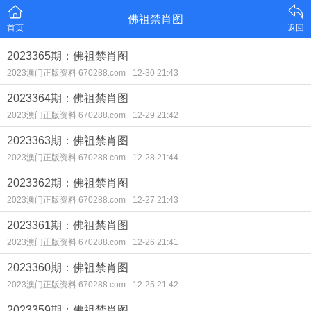
佛祖禁肖图
首页
返回
2023365期：佛祖禁肖图
2023澳门正版资料 670288.com
12-30 21:43
2023364期：佛祖禁肖图
2023澳门正版资料 670288.com
12-29 21:42
2023363期：佛祖禁肖图
2023澳门正版资料 670288.com
12-28 21:44
2023362期：佛祖禁肖图
2023澳门正版资料 670288.com
12-27 21:43
2023361期：佛祖禁肖图
2023澳门正版资料 670288.com
12-26 21:41
2023360期：佛祖禁肖图
2023澳门正版资料 670288.com
12-25 21:42
2023359期：佛祖禁肖图