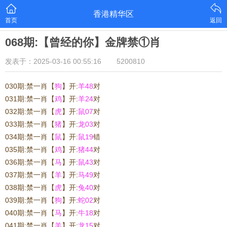
香港精华区
首页
返回
068期:【曾经的你】金牌禁①肖
发表于：2025-03-16 00:55:16
5200810
030期:禁一肖【
狗
】开:
羊48
对
031期:禁一肖【
鸡
】开:
羊24
对
032期:禁一肖【
虎
】开:
鼠07
对
033期:禁一肖【
猪
】开:
龙03
对
034期:禁一肖【
鼠
】开:
鼠19
错
035期:禁一肖【
鸡
】开:
猪44
对
036期:禁一肖【
马
】开:
鼠43
对
037期:禁一肖【
羊
】开:
马49
对
038期:禁一肖【
虎
】开:
兔40
对
039期:禁一肖【
狗
】开:
蛇02
对
040期:禁一肖
【
马
】开:
牛18
对
041期:禁一肖
【
羊
】开:
龙15
对