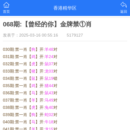
香港精华区
首页
返回
068期:【曾经的你】金牌禁①肖
发表于：2025-03-16 00:55:16
5179127
030期:禁一肖【
狗
】开:
羊48
对
031期:禁一肖【
鸡
】开:
羊24
对
032期:禁一肖【
虎
】开:
鼠07
对
033期:禁一肖【
猪
】开:
龙03
对
034期:禁一肖【
鼠
】开:
鼠19
错
035期:禁一肖【
鸡
】开:
猪44
对
036期:禁一肖【
马
】开:
鼠43
对
037期:禁一肖【
羊
】开:
马49
对
038期:禁一肖【
虎
】开:
兔40
对
039期:禁一肖【
狗
】开:
蛇02
对
040期:禁一肖
【
马
】开:
牛18
对
041期:禁一肖
【
羊
】开:
龙15
对