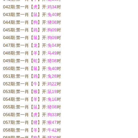
042期:禁一肖
【
虎
】开:
鸡34
对
043期:禁一肖
【
鼠
】开:
兔40
对
044期:禁一肖
【
狗
】开:
猪08
对
045期:禁一肖
【
鸡
】开:
狗09
对
046期:禁一肖
【
鼠
】开:
狗09
对
047期:禁一肖
【
龙
】开:
兔04
对
048期:禁一肖
【
羊
】开:
马49
对
049期:禁一肖
【
蛇
】开:
猪08
对
050期:禁一肖
【
鼠
】开:
兔40
对
051期:禁一肖
【
鸡
】开:
兔28
对
052期:禁一肖
【
牛
】开:
鸡22
对
053期:禁一肖
【
猴
】开:
鼠19
对
054期:禁一肖
【
羊
】开:
兔16
对
055期:禁一肖
【
鼠
】开:
猪08
对
056期:禁一肖
【
虎
】开:
狗33
对
057期:禁一肖
【
猪
】开:
猴47
对
058期:禁一肖
【
羊
】开:
牛42
对
059期:禁一肖
【
狗
】开:
猪20
对