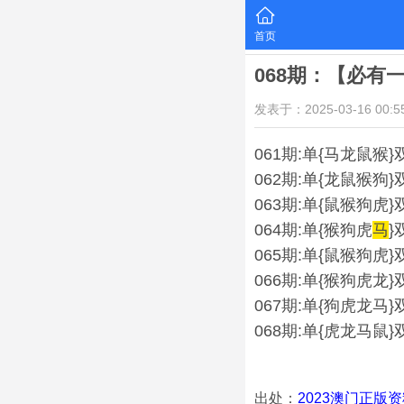
首页
068期：【必有
发表于：2025-03-16 00:55
061期:单{
马龙鼠猴
}
062期:单{
龙鼠猴狗
}
063期:单{
鼠猴狗虎
}
064期:单{
猴狗虎
马
}
065期:单{鼠
猴狗虎
}
066期:单{
猴狗虎龙
}
067期:单{
狗虎龙马
}
068期:单{
虎龙马鼠
}
出处：
2023澳门正版