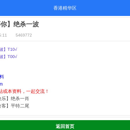
香港精华区
等你】绝杀一波
:11
5469772
】T10√
】T00√
资料
m
站或本资料，一起交流！
快乐】绝杀一肖
食客】平特二尾
返回首页