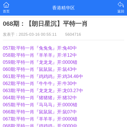
香港精华区
首页
返回
068期：【朗日星沉】平特一肖
发表于：2025-03-16 00:55:11
5604716
057期:平特一肖『兔兔兔』开:兔40中
058期:平特一肖『羊羊羊』开:羊12中
059期:平特一肖『龙龙龙』开:0000错
060期:平特一肖『鼠鼠鼠』开:鼠43中
061期:平特一肖『鸡鸡鸡』开:鸡34.46中
062期:平特一肖『牛牛牛』开:牛30中
063期:平特一肖『龙龙龙』开:龙03.27中
064期:平特一肖『猪猪猪』开:猪32中
065期:平特一肖『马马马』开:0000错
066期:平特一肖『鼠鼠鼠』开:鼠07中
067期:平特一肖『羊羊羊』开:0000错
068期:平特一肖『鸡鸡鸡』开:0000中