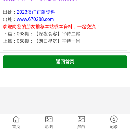
出处：
2023澳门正版资料
出处：
www.670288.com
欢迎向您的朋友推荐本站或本资料，一起交流！
下篇：068期：【深夜食客】平特二尾
上篇：068期：【朗日星沉】平特一肖
返回首页
首页
彩图
黑白
记录