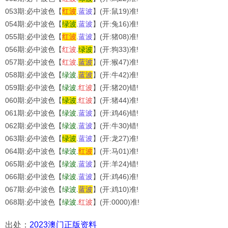
053期:必中波色【
红
波
.
蓝
波
】(开:鼠19)准!
054期:必中波色【
绿
波
.
蓝
波
】(开:兔16)准!
055期:必中波色【
红
波
.
蓝
波
】(开:猪08)准!
056期:必中波色【
红
波
.
绿
波
】(开:狗33)准!
057期:必中波色【
红
波
.
蓝
波
】(开:猴47)准!
058期:必中波色【
绿
波
.
蓝
波
】(开:牛42)准!
059期:必中波色【
绿
波
.
红
波
】(开:猪20)错!
060期:必中波色【
绿
波
.
红
波
】(开:猪44)准!
061期:必中波色【
绿
波
.
蓝
波
】(开:鸡46)错!
062期:必中波色【
绿
波
.
蓝
波
】(开:牛30)错!
063期:必中波色【
绿
波
.
蓝
波
】(开:龙27)准!
064期:必中波色【
绿
波
.
红
波
】(开:马01)准!
065期:必中波色【
绿
波
.
蓝
波
】(开:羊24)错!
066期:必中波色【
绿
波
.
蓝
波
】(开:鸡46)准!
067期:必中波色【
绿
波
.
蓝
波
】(开:鸡10)准!
068期:必中波色【
绿
波
.
红
波
】(开:0000)准!
出处：
2023澳门正版资料