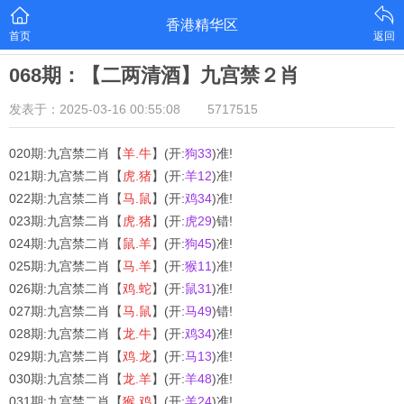
香港精华区
首页
返回
068期：【二两清酒】九宫禁２肖
发表于：2025-03-16 00:55:08
5717515
020期:九宫禁二肖【
羊.牛
】(开:
狗33
)准!
021期:九宫禁二肖【
虎.猪
】(开:
羊12
)准!
022期:九宫禁二肖【
马.鼠
】(开:
鸡34
)准!
023期:九宫禁二肖【
虎.猪
】(开:
虎29
)错!
024期:九宫禁二肖【
鼠.羊
】(开:
狗45
)准!
025期:九宫禁二肖【
马.羊
】(开:
猴11
)准!
026期:九宫禁二肖【
鸡.蛇
】(开:
鼠31
)准!
027期:九宫禁二肖【
马.鼠
】(开:
马49
)错!
028期:九宫禁二肖【
龙.牛
】(开:
鸡34
)准!
029期:九宫禁二肖【
鸡.龙
】(开:
马13
)准!
030期:九宫禁二肖【
龙.羊
】(开:
羊48
)准!
031期:九宫禁二肖【
猴.鸡
】(开:
羊24
)准!