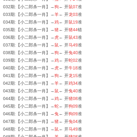
032期:【小二郎杀一肖】→
狗
← 开
鼠07
准
033期:【小二郎杀一肖】→
羊
← 开
龙03
准
034期:【小二郎杀一肖】→
鸡
← 开
鼠19
准
035期:【小二郎杀一肖】→
猪
← 开
猪44
错
036期:【小二郎杀一肖】→
虎
← 开
鼠43
准
037期:【小二郎杀一肖】→
鼠
← 开
马49
准
038期:【小二郎杀一肖】→
狗
← 开
兔40
准
039期:【小二郎杀一肖】→
鸡
← 开
蛇02
准
040期:【小二郎杀一肖】→
虎
← 开
牛18
准
041期:【小二郎杀一肖】→
狗
← 开
龙15
准
042期:【小二郎杀一肖】→
羊
← 开
鸡34
准
043期:【小二郎杀一肖】→
鼠
← 开
兔40
准
044期:【小二郎杀一肖】→
鸡
← 开
猪08
准
045期:【小二郎杀一肖】→
蛇
← 开
狗09
准
046期:【小二郎杀一肖】→
兔
← 开
狗09
准
047期:【小二郎杀一肖】→
猪
← 开
兔04
准
048期:【小二郎杀一肖】→
鼠
← 开
马49
准
049期:【小二郎杀一肖】→
羊
← 开
猪08
准