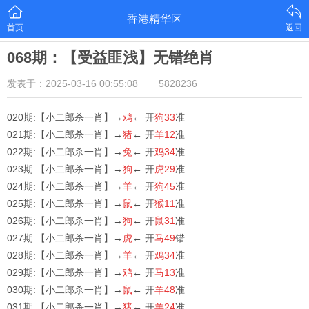
香港精华区
首页
返回
068期：【受益匪浅】无错绝肖
发表于：2025-03-16 00:55:08
5828236
020期:【小二郎杀一肖】→
鸡
← 开
狗33
准
021期:【小二郎杀一肖】→
猪
← 开
羊12
准
022期:【小二郎杀一肖】→
兔
← 开
鸡34
准
023期:【小二郎杀一肖】→
狗
← 开
虎29
准
024期:【小二郎杀一肖】→
羊
← 开
狗45
准
025期:【小二郎杀一肖】→
鼠
← 开
猴11
准
026期:【小二郎杀一肖】→
狗
← 开
鼠31
准
027期:【小二郎杀一肖】→
虎
← 开
马49
错
028期:【小二郎杀一肖】→
羊
← 开
鸡34
准
029期:【小二郎杀一肖】→
鸡
← 开
马13
准
030期:【小二郎杀一肖】→
鼠
← 开
羊48
准
031期:【小二郎杀一肖】→
猪
← 开
羊24
准