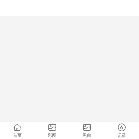
首页
彩图
黑白
记录