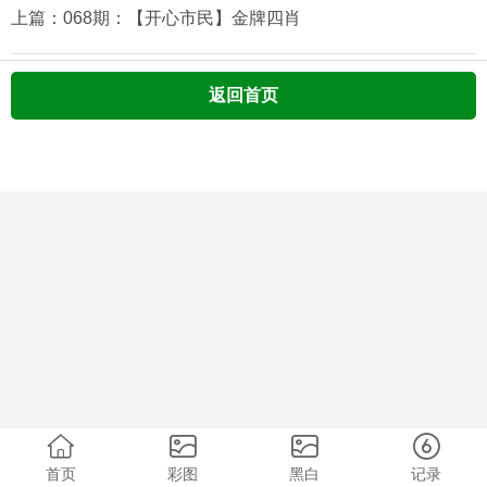
上篇：068期：【开心市民】金牌四肖
返回首页
首页
彩图
黑白
记录