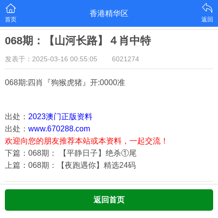
香港精华区
首页
返回
068期：【山河长路】４肖中特
发表于：2025-03-16 00:55:05
6021274
068期:四肖『狗猴虎猪
』开:0000准
出处：
2023澳门正版资料
出处：
www.670288.com
欢迎向您的朋友推荐本站或本资料，一起交流！
下篇：068期： 【平静日子】绝杀①尾
上篇：068期：【夜跑遇你】精选24码
返回首页