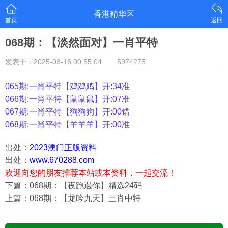
香港精华区
首页
返回
068期：【淡然面对】一肖平特
发表于：2025-03-16 00:55:04
5974275
065期:一肖平特【鸡鸡鸡】开:34准
066期:一肖平特【鼠鼠鼠】开:07准
067期:一肖平特【狗狗狗】开:00错
068期:一肖平特【羊羊羊】开:00准
出处：
2023澳门正版资料
出处：
www.670288.com
欢迎向您的朋友推荐本站或本资料，一起交流！
下篇：068期：【夜跑遇你】精选24码
上篇：068期：【龙吟九天】三肖中特