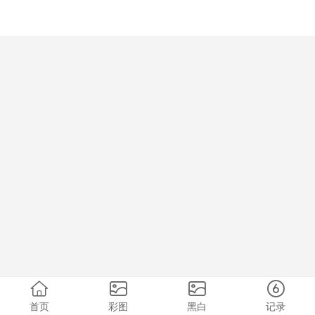
首页
彩图
黑白
记录