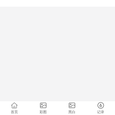
首页
彩图
黑白
记录