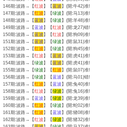
146期:波路→【
红
波
】【
蓝
波
】(開:牛42)准!
147期:波路→【
红
波
】【
绿
波
】(開:马13)准!
148期:波路→【
蓝
波
】【
绿
波
】(開:羊48)准!
149期:波路→【
蓝
波
】【
红
波
】(開:龙27)错!
150期:波路→【
蓝
波
】【
红
波
】(開:狗09)准!
151期:波路→【
蓝
波
】【
绿
波
】(開:鼠31)准!
152期:波路→【
红
波
】【
绿
波
】(開:狗45)准!
153期:波路→【
红
波
】【
蓝
波
】(開:虎41)准!
154期:波路→【
绿
波
】【
蓝
波
】(開:虎41)准!
155期:波路→【
绿
波
】【
红
波
】(開:鼠07)准!
156期:波路→【
绿
波
】【
蓝
波
】(開:马01)错!
157期:波路→【
红
波
】【
蓝
波
】(開:兔40)准!
158期:波路→【
红
波
】【
绿
波
】(開:兔16)准!
159期:波路→【
蓝
波
】【
绿
波
】(開:龙39)准!
160期:波路→【
红
波
】【
绿
波
】(開:蛇02)准!
161期:波路→【
红
波
】【
蓝
波
】(開:猪08)准!
162期:波路→【
红
波
】【
绿
波
】(開:猪32)准!
163期:波路→【
蓝
波
】【
绿
波
】(開:马37)准!