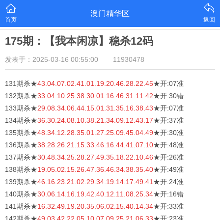
澳门精华区
首页
返回
175期：【我本闲凉】稳杀12码
发表于：2025-03-16 00:55:00
11930478
131期杀★
43.04.07.02.41.01.19.20.46.28.22.45
★开:07准
132期杀★
33.04.10.25.38.30.01.16.46.31.11.42
★开:30错
133期杀★
29.08.34.06.44.15.01.31.35.16.38.43
★开:07准
134期杀★
36.30.24.08.10.38.21.34.09.12.43.17
★开:37准
135期杀★
48.34.12.28.35.01.27.25.09.45.04.49
★开:30准
136期杀★
38.28.26.21.15.33.46.16.44.41.07.10
★开:48准
137期杀★
30.48.34.25.28.27.49.35.18.22.10.46
★开:26准
138期杀★
19.05.02.15.26.47.36.46.34.38.35.40
★开:49准
139期杀★
46.16.23.21.02.29.34.19.14.17.49.41
★开:24准
140期杀★
30.06.14.16.19.42.40.12.11.08.25.34
★开:16错
141期杀★
16.32.49.19.20.35.06.02.15.40.14.34
★开:33准
142期杀★
49.03.42.22.05.10.07.09.25.21.06.33
★开:23准