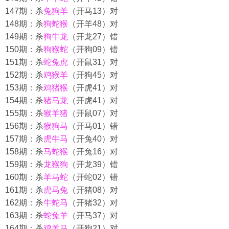
147期：杀
兔狗羊
（开马13）对
148期：杀
狗蛇猴
（开羊48）对
149期：杀
狗牛龙
（开龙27）错
150期：杀
狗猴蛇
（开狗09）错
151期：杀
蛇兔虎
（开鼠31）对
152期：杀
鸡猴羊
（开狗45）对
153期：杀
鸡猪猴
（开虎41）对
154期：杀
猪马龙
（开虎41）对
155期：杀
猴羊猪
（开鼠07）对
156期：杀
猴狗马
（开马01）错
157期：杀
虎牛马
（开兔40）对
158期：杀
马蛇猴
（开兔16）对
159期：杀
龙猴狗
（开龙39）错
160期：杀
羊马蛇
（开蛇02）错
161期：杀
虎马兔
（开猪08）对
162期：杀
牛蛇马
（开猪32）对
163期：杀
蛇兔羊
（开马37）对
164期：杀
鸡羊马
（开狗21）对