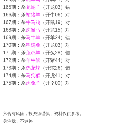
165期：杀
龙蛇羊
（开龙03）错
166期：杀
蛇猪羊
（开牛06）对
167期：杀
牛马鸡
（开鼠19）对
168期：杀
虎猴马
（开龙15）对
169期：杀
马牛羊
（开羊24）错
170期：杀
狗鸡兔
（开龙03）对
171期：杀
兔鸡羊
（开兔28）错
172期：杀
羊牛鼠
（开猪44）对
173期：杀
鸡龙蛇
（开蛇26）错
174期：杀
马狗猴
（开虎41）对
175期：杀
虎兔羊
（开？00）对
六合有风险，投资须谨慎，资料仅供参考。
关注我，不迷路