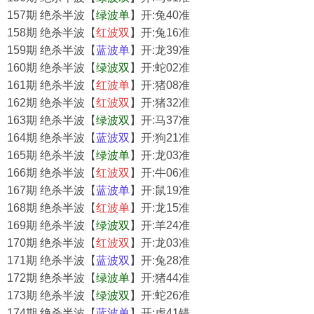
157期 绝杀半波【
绿波单
】开:兔40准
158期 绝杀半波【
红波双
】开:兔16准
159期 绝杀半波【
蓝波单
】开:龙39准
160期 绝杀半波【
绿波双
】开:蛇02准
161期 绝杀半波【
红波单
】开:猪08准
162期 绝杀半波【
红波
双
】开:猪32准
163期 绝杀半波【
绿波双
】开:马37准
164期 绝杀半波【
蓝波双
】开:狗21准
165期 绝杀半波【
绿波单
】开:龙03准
166期 绝杀半波【
红波双
】开:牛06准
167期 绝杀半波【
蓝波单
】开:鼠19准
168期 绝杀半波【
红波单
】开:龙15准
169期 绝杀半波【
绿波双
】开:羊24准
170期 绝杀半波【
红波
双
】开:龙03准
171期 绝杀半波【
蓝波双
】开:兔28准
172期 绝杀半波【
绿波单
】开:猪44准
173期 绝杀半波【
绿波双
】开:蛇26准
174期 绝杀半波【
蓝波单
】开:虎41错