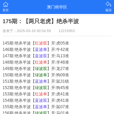
澳门精华区
首页
返回
175期：【两只老虎】绝杀半波
发表于：2025-03-16 00:54:59
12215953
145期 绝杀半波【
红波双
】开:虎05准
146期 绝杀半波【
蓝波单
】开:牛42准
147期 绝杀半波【
蓝波双
】开:马13准
148期 绝杀半波【
红波单
】开:羊48准
149期 绝杀半波【
绿波双
】开:龙27准
150期 绝杀半波【
绿波单
】开:狗09准
151期 绝杀半波【
蓝波单
】开:鼠31错
152期 绝杀半波【
绿波双
】开:狗45准
153期 绝杀半波【
红波单
】开:虎41准
154期 绝杀半波【
蓝波双
】开:虎41准
155期 绝杀半波【
蓝波单
】开:鼠07准
156期 绝杀半波【
绿波双
】开:马01准