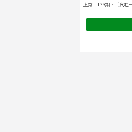
上篇：175期：【疯狂