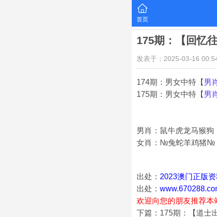
首页
175期：【回忆
发表于：2025-03-16 00:54
174期：男女中特【
男
175期：男女中特【
男
男肖：鼠牛虎龙马猴狗
女肖：№兔蛇羊鸡猪№
出处：
2023澳门正版
出处：
www.670288.co
欢迎向您的朋友推荐本
下篇：175期：【道士