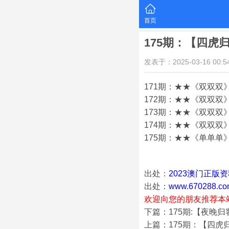
首页
175期：【四虎
发表于：2025-03-16 00:54
171期：★★《双双双
172期：★★《双双双
173期：★★《双双双
174期：★★《双双双
175期：★★《单单单》
出处：
2023澳门正版
出处：
www.670288.co
欢迎向您的朋友推荐本
下篇：175期:【夜晚
上篇：175期：【四虎