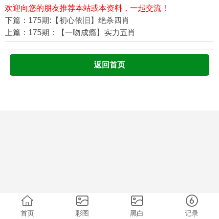
欢迎向您的朋友推荐本站或本资料，一起交流！
下篇：175期:【初心依旧】绝杀四肖
上篇：175期：【一吻成瘾】实力五肖
返回首页
首页
彩图
黑白
记录