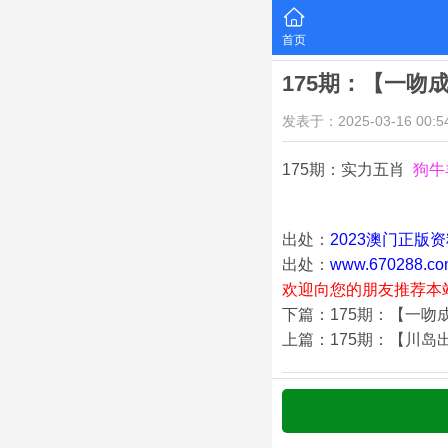
首页
175期：【一吻
发表于：2025-03-16 00:54
175期：实力五肖
狗牛
出处：
2023澳门正版
出处：
www.670288.co
欢迎向您的朋友推荐本
下篇：175期：【一吻
上篇：175期：【川岛