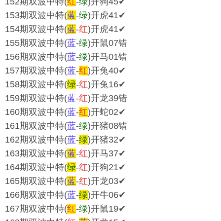
152期双波中特(
红
-
绿
)开狗45✔
153期双波中特(
蓝
-
绿
)开虎41✔
154期双波中特(
蓝
-
红
)开虎41✔
155期双波中特(
蓝
-
绿
)开鼠07错
156期双波中特(
蓝
-
绿
)开马01错
157期双波中特(
蓝
-
红
)开兔40✔
158期双波中特(
绿
-
红
)开兔16✔
159期双波中特(
蓝
-
红
)开龙39错
160期双波中特(
蓝
-
红
)开蛇02✔
161期双波中特(
蓝
-
绿
)开猪08错
162期双波中特(
蓝
-
绿
)开猪32✔
163期双波中特(
蓝
-
红
)开马37✔
164期双波中特(
绿
-
红
)开狗21✔
165期双波中特(
蓝
-
红
)开龙03✔
166期双波中特(
蓝
-
绿
)开牛06✔
167期双波中特(
红
-
绿
)开鼠19✔