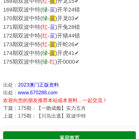
168期双波中特(
红
-
蓝
)开龙15✔
169期双波中特(
绿
-
蓝
)开羊24错
170期双波中特(
绿
-
蓝
)开龙03✔
171期双波中特(
红
-
蓝
)开兔28错
172期双波中特(
红
-
蓝
)开猪44错
173期双波中特(
红
-
蓝
)开蛇26✔
174期双波中特(
绿
-
蓝
)开虎41✔
175期双波中特(
绿
-
红
)开0000✔
出处：
2023澳门正版资料
出处：
www.670288.com
欢迎向您的朋友推荐本站或本资料，一起交流！
下篇：175期：【一吻成瘾】实力五肖
上篇：175期：【川岛出逃】双波中特
返回首页