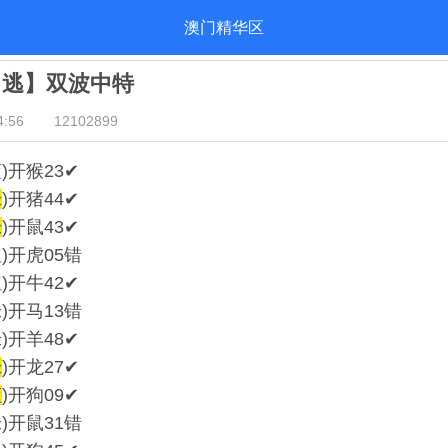
澳门精华区
出逃】双波中特
:56
12102899
蓝
)开猴23✔
绿
)开猪44✔
绿
)开鼠43✔
红
)开虎05错
红
)开牛42✔
绿
)开马13错
绿
)开羊48✔
绿
)开龙27✔
蓝
)开狗09✔
绿
)开鼠31错