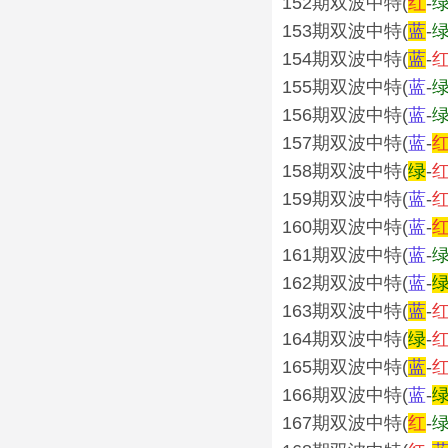
152期双波中特(
红
-
153期双波中特(
蓝
-
154期双波中特(
蓝
-
155期双波中特(
蓝
-
156期双波中特(
蓝
-
157期双波中特(
蓝
-
158期双波中特(
绿
-
159期双波中特(
蓝
-
160期双波中特(
蓝
-
161期双波中特(
蓝
-
162期双波中特(
蓝
-
163期双波中特(
蓝
-
164期双波中特(
绿
-
165期双波中特(
蓝
-
166期双波中特(
蓝
-
167期双波中特(
红
-