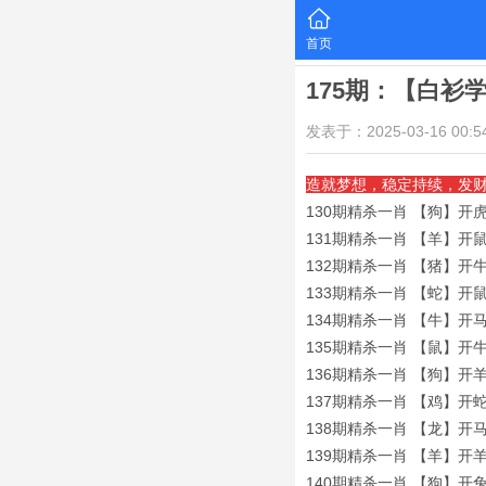
首页
175期：【白衫
发表于：2025-03-16 00:54
造就梦想，稳定持续，发
130期精杀一肖 【狗】开虎
131期精杀一肖 【羊】开鼠
132期精杀一肖 【猪】开牛
133期精杀一肖 【蛇】开鼠
134期精杀一肖 【牛】开马
135期精杀一肖 【鼠】开牛
136期精杀一肖 【狗】开羊
137期精杀一肖 【鸡】开蛇
138期精杀一肖 【龙】开马
139期精杀一肖 【羊】开羊
140期精杀一肖 【狗】开兔