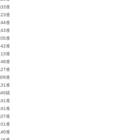
33准
23准
44准
43准
05准
42准
13准
48准
27准
09准
31准
45错
41准
41准
07准
01准
40准
16准