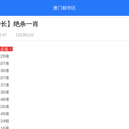
澳门精华区
学长】绝杀一肖
:47
12530132
财必备！
29准
07准
30准
07准
37准
30准
48准
26准
49准
24错
16准