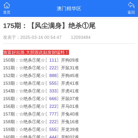
澳门精华区
首页
返回
175期：【风尘满身】绝杀①尾
发表于：2025-03-16 00:54:47
12093484
致富好出路,大胆跟此贴发财猛料！
150期：☆绝杀①尾☆〖
111
〗开狗09准
151期：☆绝杀①尾☆〖
222
〗开鼠31准
152期：☆绝杀①尾☆〖
888
〗开狗45准
153期：☆绝杀①尾☆〖
555
〗开虎41准
154期：☆绝杀①尾☆〖
333
〗开虎41准
155期：☆绝杀①尾☆〖
666
〗开鼠07准
156期：☆绝杀①尾☆〖
222
〗开马01准
157期：☆绝杀①尾☆〖
777
〗开兔40准
158期：☆绝杀①尾☆〖
222
〗开兔16准
159期：☆绝杀①尾☆〖
555
〗开龙39准
160期：☆绝杀①尾☆〖
444
〗开蛇02准