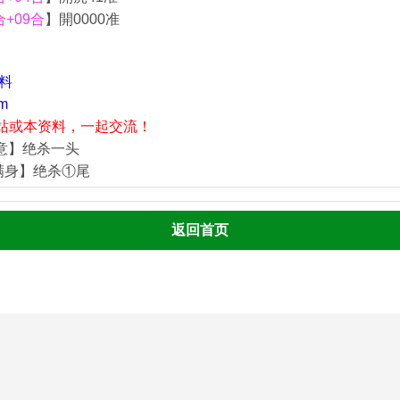
合+09合
】開0000准
资料
m
站或本资料，一起交流！
酒意】绝杀一头
满身】绝杀①尾
返回首页