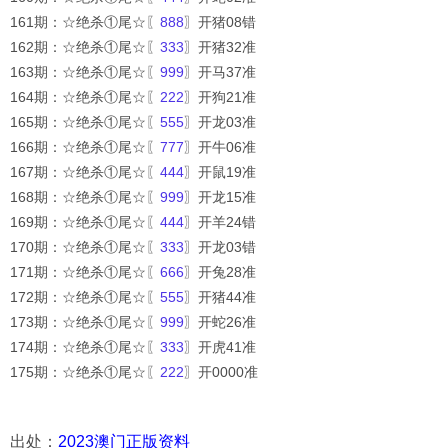
161期：☆绝杀①尾☆〖
888
〗开猪08错
162期：☆绝杀①尾☆〖
333
〗开猪32准
163期：☆绝杀①尾☆〖
999
〗开马37准
164期：☆绝杀①尾☆〖
222
〗开狗21准
165期：☆绝杀①尾☆〖
555
〗开龙03准
166期：☆绝杀①尾☆〖
777
〗开牛06准
167期：☆绝杀①尾☆〖
444
〗开鼠19准
168期：☆绝杀①尾☆〖
999
〗开龙15准
169期：☆绝杀①尾☆〖
444
〗开羊24错
170期：☆绝杀①尾☆〖
333
〗开龙03错
171期：☆绝杀①尾☆〖
666
〗开兔28准
172期：☆绝杀①尾☆〖
555
〗开猪44准
173期：☆绝杀①尾☆〖
999
〗开蛇26准
174期：☆绝杀①尾☆〖
333
〗开虎41准
175期：☆绝杀①尾☆〖
222
〗开0000准
出处：
2023澳门正版资料