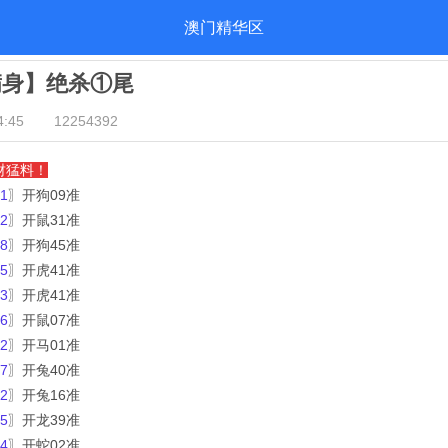
澳门精华区
满身】绝杀①尾
:45
12254392
财猛料！
1
〗开狗09准
2
〗开鼠31准
8
〗开狗45准
5
〗开虎41准
3
〗开虎41准
6
〗开鼠07准
2
〗开马01准
7
〗开兔40准
2
〗开兔16准
5
〗开龙39准
4
〗开蛇02准