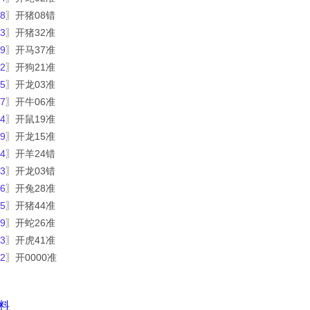
8
〗开猪08错
3
〗开猪32准
9
〗开马37准
2
〗开狗21准
5
〗开龙03准
7
〗开牛06准
4
〗开鼠19准
9
〗开龙15准
4
〗开羊24错
3
〗开龙03错
6
〗开兔28准
5
〗开猪44准
9
〗开蛇26准
3
〗开虎41准
2
〗开0000准
资料