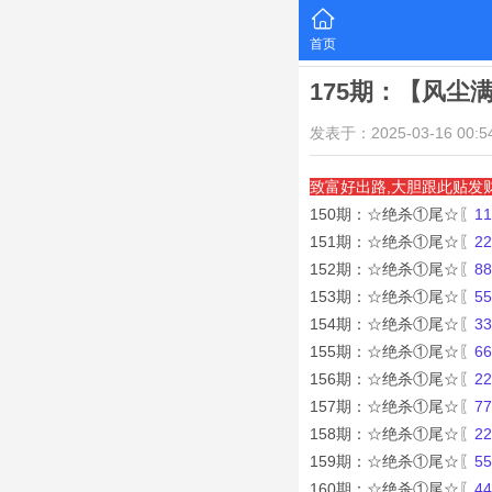
首页
175期：【风尘
发表于：2025-03-16 00:54
致富好出路,大胆跟此贴发
150期：☆绝杀①尾☆〖
11
151期：☆绝杀①尾☆〖
22
152期：☆绝杀①尾☆〖
88
153期：☆绝杀①尾☆〖
55
154期：☆绝杀①尾☆〖
33
155期：☆绝杀①尾☆〖
66
156期：☆绝杀①尾☆〖
22
157期：☆绝杀①尾☆〖
77
158期：☆绝杀①尾☆〖
22
159期：☆绝杀①尾☆〖
55
160期：☆绝杀①尾☆〖
44