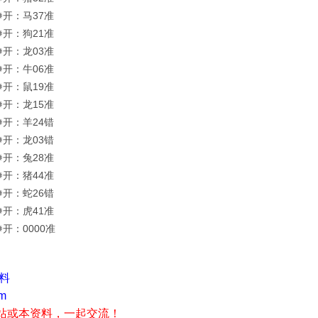
✺开：马37准
✺开：狗21准
✺开：龙03准
✺开：牛06准
✺开：鼠19准
✺开：龙15准
✺开：羊24错
✺开：龙03错
✺开：兔28准
✺开：猪44准
✺开：蛇26错
✺开：虎41准
✺开：0000准
资料
m
站或本资料，一起交流！