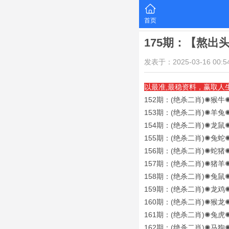
首页
175期：【熬出
发表于：2025-03-16 00:54
以最准,最稳资料，赢取人
152期：(绝杀二肖)✺猴牛
153期：(绝杀二肖)✺羊兔
154期：(绝杀二肖)✺龙鼠
155期：(绝杀二肖)✺兔蛇
156期：(绝杀二肖)✺蛇猪
157期：(绝杀二肖)✺猪羊
158期：(绝杀二肖)✺兔鼠
159期：(绝杀二肖)✺龙鸡
160期：(绝杀二肖)✺猴龙
161期：(绝杀二肖)✺兔虎
162期：(绝杀二肖)✺马狗