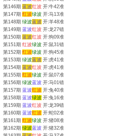
第146期
蓝
波
红波
开:牛42准
第147期
红波
绿
波
开:马13准
第148期
绿
波
蓝
波
开:羊48准
第149期
蓝
波
红波
开:龙27错
第150期
蓝
波
红波
开:狗09准
第151期
红波
绿
波
开:鼠31错
第152期
红波
绿
波
开:狗45准
第153期
绿
波
蓝
波
开:虎41准
第154期
蓝
波
红波
开:虎41准
第155期
红波
绿
波
开:鼠07准
第156期
绿
波
蓝
波
开:马01错
第157期
蓝
波
红波
开:兔40准
第158期
蓝
波
绿
波
开:兔16准
第159期
蓝
波
红波
开:龙39错
第160期
蓝
波
红波
开:蛇02准
第161期
红波
绿
波
开:猪08准
第162期
绿
波
蓝
波
开:猪32准
第163期
蓝
波
红波
开:马37准