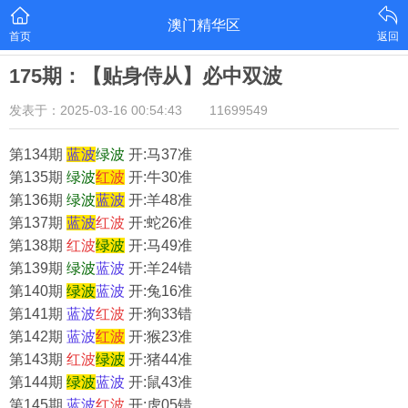
澳门精华区
首页
返回
175期：【贴身侍从】必中双波
发表于：2025-03-16 00:54:43
11699549
第134期
蓝
波
绿
波
开:马37准
第135期
绿
波
红波
开:牛30准
第136期
绿
波
蓝
波
开:羊48准
第137期
蓝
波
红波
开:蛇26准
第138期
红波
绿
波
开:马49准
第139期
绿
波
蓝
波
开:羊24错
第140期
绿
波
蓝
波
开:兔16准
第141期
蓝
波
红波
开:狗33错
第142期
蓝
波
红波
开:猴23准
第143期
红波
绿
波
开:猪44准
第144期
绿
波
蓝
波
开:鼠43准
第145期
蓝
波
红波
开:虎05错